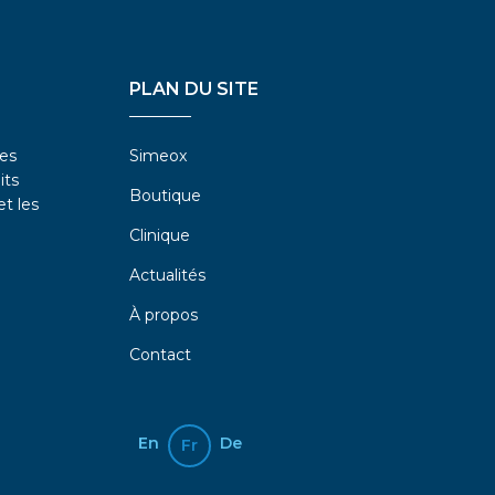
PLAN DU SITE
des
Simeox
its
Boutique
et les
Clinique
Actualités
À propos
Contact
En
De
Fr