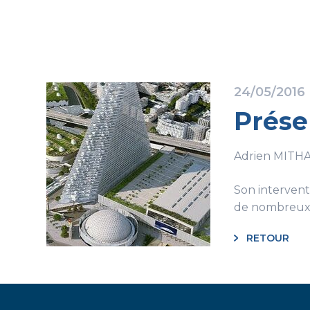
24/05/2016
Prése
Adrien MITHAL
Son intervent
de nombreux co
RETOUR