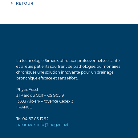
RETOUR
La technologie Simeox offre aux professionnels de santé
et à leurs patients souffrant de pathologies pulmonaires
chroniques une solution innovante pour un drainage
bronchique efficace et sans effort.
PhysioAssist
31 Parc du Golf – CS 90519
13593 Aix-en-Provence Cedex 3
FRANCE
Tel 04 67 03 13 92
pa.simeox-info@inogen.net