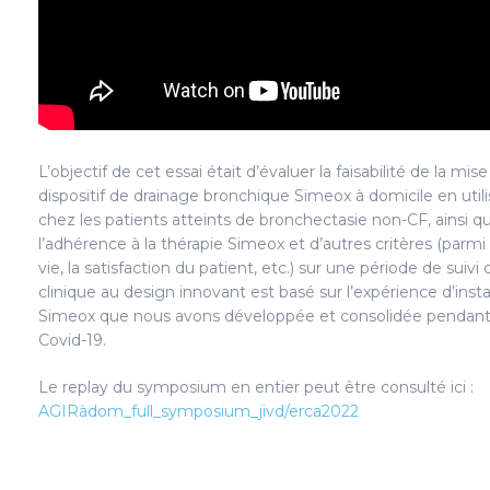
L’objectif de cet essai était d’évaluer la faisabilité de la mis
dispositif de drainage bronchique Simeox à domicile en utili
chez les patients atteints de bronchectasie non-CF, ainsi q
l’adhérence à la thérapie Simeox et d’autres critères (parmi 
vie, la satisfaction du patient, etc.) sur une période de suivi
clinique au design innovant est basé sur l’expérience d’insta
Simeox que nous avons développée et consolidée pendant
Covid-19.
Le replay du symposium en entier peut être consulté ici :
AGIRàdom_full_symposium_jivd/erca2022