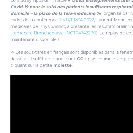
Lors du symposium intitulé
« Q
uels enseignements tirer
Covid-19 pour le suivi des patients insuffisants respirato
domicile – la place de la télé-médecine ?
«
organisé par l
cadre de la conférence
JIVD/ERCA 2022
, Laurent Morin, di
médicales de PhysioAssist, a présenté les résultats prélimina
Homecare Bronchectasie (NCT04742270)
. Le replay de ce
maintenant disponible !
-> Les sous-titres en français sont disponibles dans la fenêtr
dessous. Il suffit de cliquer sur «
CC
» puis choisir le langa
cliquant sur la petite
molette
.